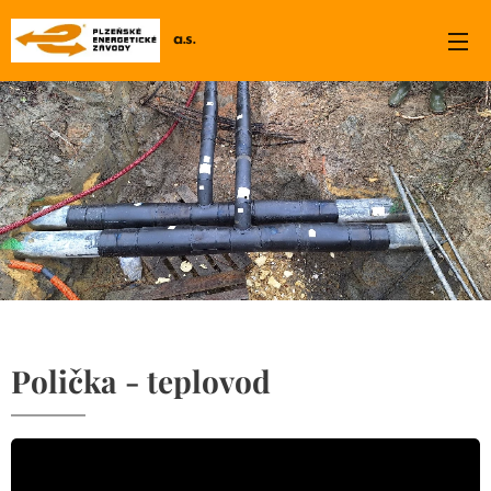
a.s.
.
Polička - teplovod