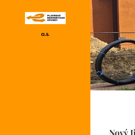
a.s.
Nový J