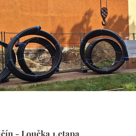
.
ičín - Loučka 1.etapa