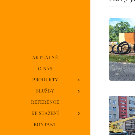
AKTUÁLNĚ
O NÁS
PRODUKTY
SLUŽBY
REFERENCE
KE STAŽENÍ
KONTAKT