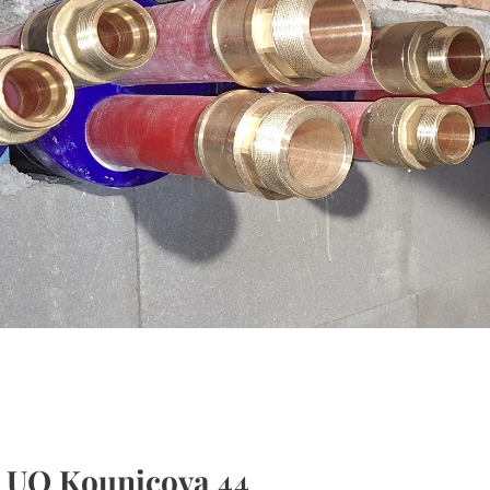
.
 UO Kounicova 44