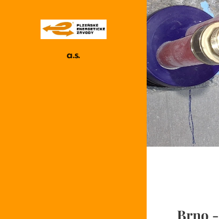
a.s.
Brno -